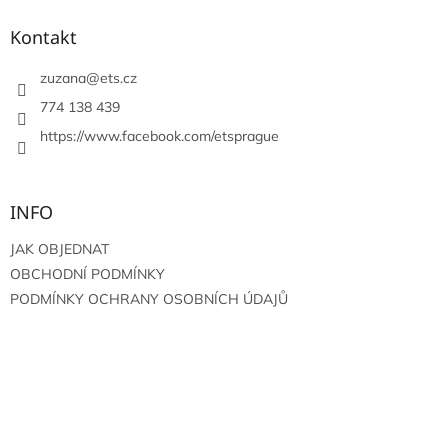
p
a
Kontakt
t
í
zuzana
@
ets.cz
774 138 439
https://www.facebook.com/etsprague
INFO
JAK OBJEDNAT
OBCHODNÍ PODMÍNKY
PODMÍNKY OCHRANY OSOBNÍCH ÚDAJŮ