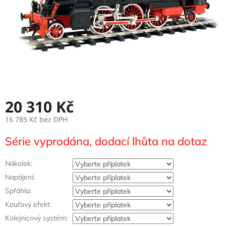
20 310 Kč
16 785 Kč
bez DPH
Měrná
Série vyprodána, dodací lhůta na dotaz
cena:
Nákolek:
Napájení:
Spřáhla:
Kouřový efekt:
Kolejnicový systém: