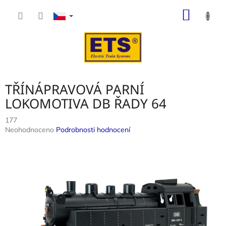
Přejít
NÁKUP
na
obsah
KOŠÍK
TŘÍNÁPRAVOVÁ PARNÍ
LOKOMOTIVA DB ŘADY 64
177
Průměrné
Neohodnoceno
Podrobnosti hodnocení
hodnocení
produktu
je
0,0
z
5
hvězdiček.