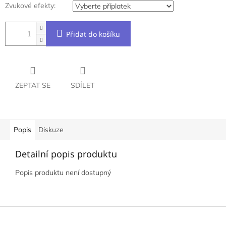
Zvukové efekty:
Přidat do košíku
ZEPTAT SE
SDÍLET
Popis
Diskuze
Detailní popis produktu
Popis produktu není dostupný
Z
á