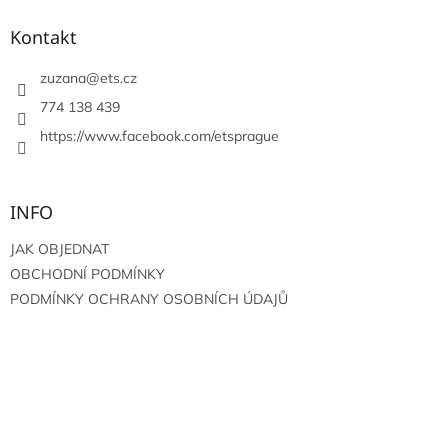
p
a
Kontakt
t
í
zuzana
@
ets.cz
774 138 439
https://www.facebook.com/etsprague
INFO
JAK OBJEDNAT
OBCHODNÍ PODMÍNKY
PODMÍNKY OCHRANY OSOBNÍCH ÚDAJŮ