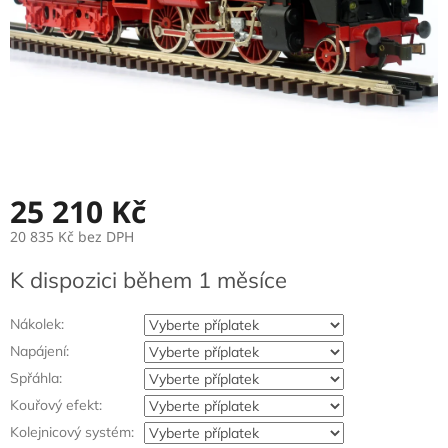
25 210 Kč
20 835 Kč
bez DPH
Měrná
K dispozici během 1 měsíce
cena:
Nákolek:
Napájení:
Spřáhla:
Kouřový efekt:
Kolejnicový systém: