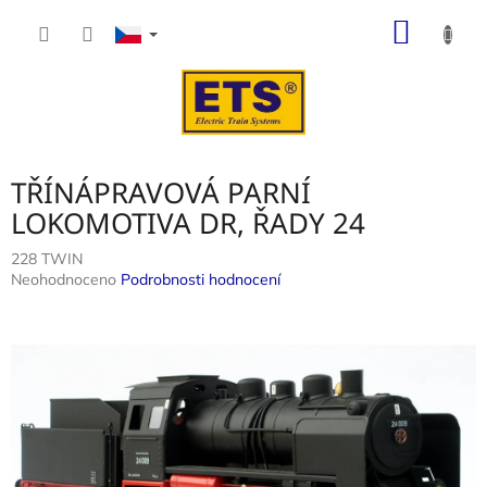
Přejít
NÁKUP
na
obsah
KOŠÍK
TŘÍNÁPRAVOVÁ PARNÍ
LOKOMOTIVA DR, ŘADY 24
228 TWIN
Průměrné
Neohodnoceno
Podrobnosti hodnocení
hodnocení
produktu
je
0,0
z
5
hvězdiček.