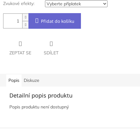
Zvukové efekty:
Přidat do košíku
ZEPTAT SE
SDÍLET
Popis
Diskuze
Detailní popis produktu
Popis produktu není dostupný
Z
á