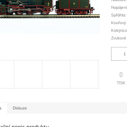
Napájení
Spřáhla:
Kouřový 
Kolejnic
Zvukové 
TISK
s
Diskuze
ailní popis produktu