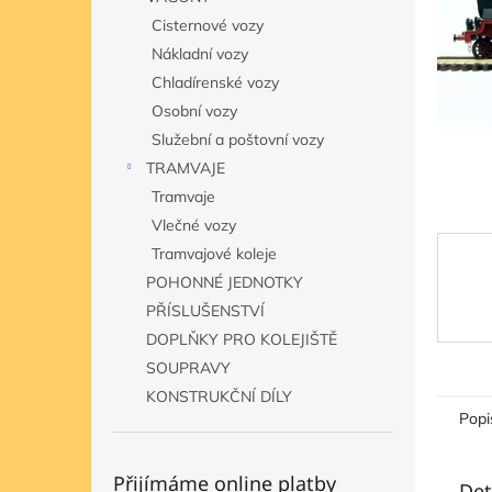
n
Cisternové vozy
e
Nákladní vozy
l
Chladírenské vozy
Osobní vozy
Služební a poštovní vozy
TRAMVAJE
Tramvaje
Vlečné vozy
Tramvajové koleje
POHONNÉ JEDNOTKY
PŘÍSLUŠENSTVÍ
DOPLŇKY PRO KOLEJIŠTĚ
SOUPRAVY
KONSTRUKČNÍ DÍLY
Popi
Přijímáme online platby
Det