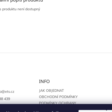
s produktu není dostupný
INFO
JAK OBJEDNAT
a
@
ets.cz
OBCHODNÍ PODMÍNKY
38 439
PODMÍNKY OCHRANY
://www.facebook.c
OSOBNÍCH ÚDAJŮ
sprague