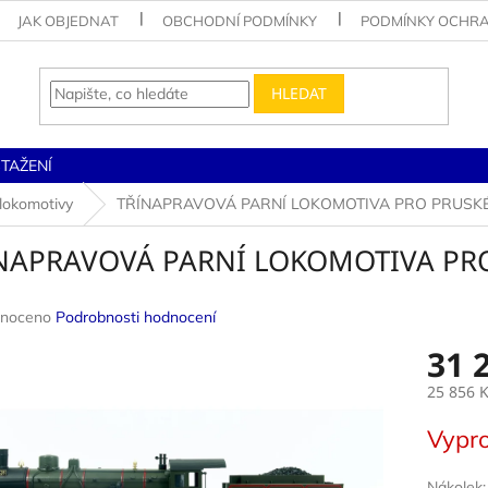
JAK OBJEDNAT
OBCHODNÍ PODMÍNKY
PODMÍNKY OCHRA
HLEDAT
STAŽENÍ
 lokomotivy
TŘÍNAPRAVOVÁ PARNÍ LOKOMOTIVA PRO PRUSK
NAPRAVOVÁ PARNÍ LOKOMOTIVA PR
né
noceno
Podrobnosti hodnocení
ení
31 
u
25 856 
Měrná
Vypr
cena:
ek.
Nákolek: