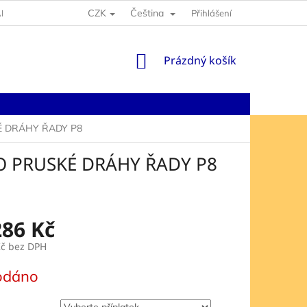
CZK
Čeština
NY OSOBNÍCH ÚDAJŮ
Přihlášení
NÁKUPNÍ
Prázdný košík
KOŠÍK
É DRÁHY ŘADY P8
O PRUSKÉ DRÁHY ŘADY P8
286 Kč
Kč
bez DPH
odáno