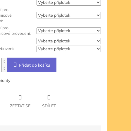
í pro
jnicové
í:
í pro
nicové provedení:
ybavení:
Přidat do košíku
rianty
ZEPTAT SE
SDÍLET