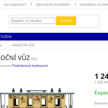
JAK OBJEDNAT
OBCHODNÍ PODMÍNKY
PODMÍNKY OCHRA
HLEDAT
STAŽENÍ
zy
VÁNOČNÍ VŮZ
OČNÍ VŮZ
310
né
noceno
Podrobnosti hodnocení
ení
1 2
u
1 032 Kč
Měrná
Exped
cena:
ek.
Barevné 