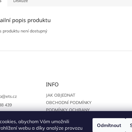
s
Diskuze
ailní popis produktu
s produktu není dostupný
INFO
JAK OBJEDNAT
a
@
ets.cz
OBCHODNÍ PODMÍNKY
38 439
PODMÍNKY OCHRANY
://www.facebook.c
OSOBNÍCH ÚDAJŮ
sprague
cookies, abychom Vám umožnili
Odmítnout
ohlížení webu a díky analýze provozu