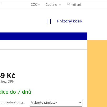
CZK
Čeština
NY OSOBNÍCH ÚDAJŮ
Přihlášení
NÁKUPNÍ
Prázdný košík
KOŠÍK
49 Kč
bez DPH
ice do 7 dnů
provedení a typ: