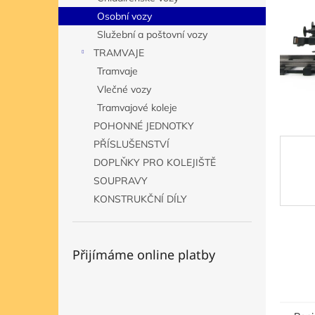
n
Osobní vozy
e
Služební a poštovní vozy
l
TRAMVAJE
Tramvaje
Vlečné vozy
Tramvajové koleje
POHONNÉ JEDNOTKY
PŘÍSLUŠENSTVÍ
DOPLŇKY PRO KOLEJIŠTĚ
SOUPRAVY
KONSTRUKČNÍ DÍLY
Přijímáme online platby