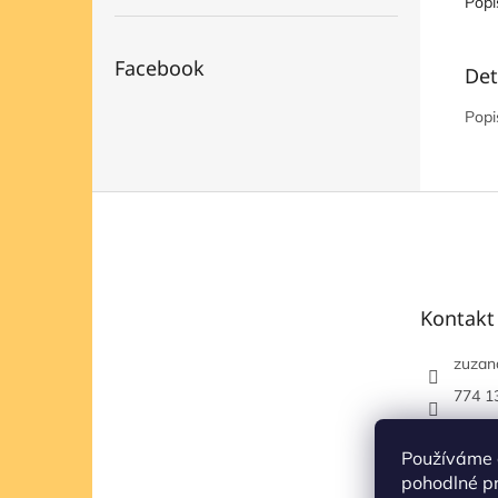
Popi
Facebook
Det
Popi
Z
á
p
a
t
Kontakt
í
zuzan
774 1
https
om/et
Používáme 
pohodlné pr