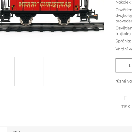
Nákolek:
Osvětlen
dvojkole
proveden
Osvětlen
trojkolej
Spřáhla:
Vnitřní v
různé va
TISK