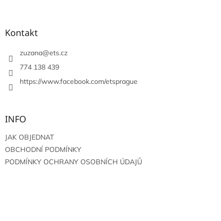
á
p
a
Kontakt
t
í
zuzana
@
ets.cz
774 138 439
https://www.facebook.com/etsprague
INFO
JAK OBJEDNAT
OBCHODNÍ PODMÍNKY
PODMÍNKY OCHRANY OSOBNÍCH ÚDAJŮ