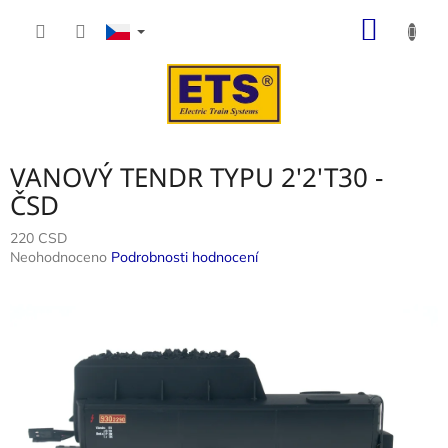
Přejít
NÁKUP
na
obsah
KOŠÍK
VANOVÝ TENDR TYPU 2'2'T30 -
ČSD
220 CSD
Průměrné
Neohodnoceno
Podrobnosti hodnocení
hodnocení
produktu
je
0,0
z
5
hvězdiček.