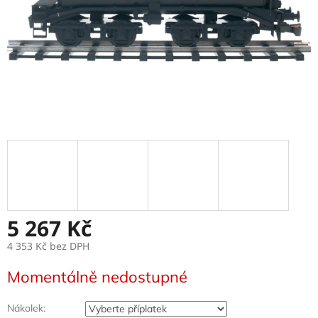
5 267 Kč
4 353 Kč
bez DPH
Měrná
Momentálně nedostupné
cena:
Nákolek: