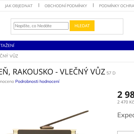
JAK OBJEDNAT
OBCHODNÍ PODMÍNKY
PODMÍNKY OCHRA
HLEDAT
STAŽENÍ
EČNÝ VŮZ
EŇ, RAKOUSKO - VLEČNÝ VŮZ
57 D
né
noceno
Podrobnosti hodnocení
ení
2 9
u
2 470 K
Měrná
Expe
cena:
ek.