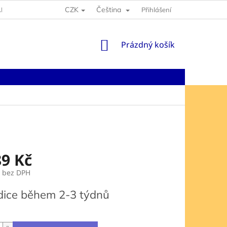
CZK
Čeština
NY OSOBNÍCH ÚDAJŮ
Přihlášení
NÁKUPNÍ
Prázdný košík
KOŠÍK
89 Kč
č bez DPH
dice během 2-3 týdnů