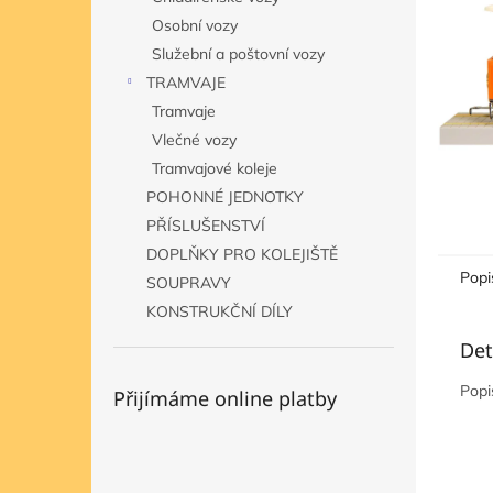
n
Osobní vozy
e
Služební a poštovní vozy
l
TRAMVAJE
Tramvaje
Vlečné vozy
Tramvajové koleje
POHONNÉ JEDNOTKY
PŘÍSLUŠENSTVÍ
DOPLŇKY PRO KOLEJIŠTĚ
Popi
SOUPRAVY
KONSTRUKČNÍ DÍLY
Det
Popi
Přijímáme online platby