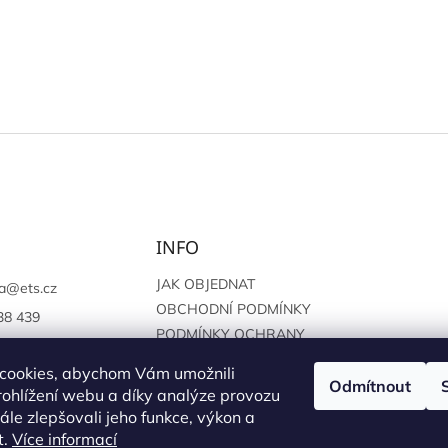
INFO
JAK OBJEDNAT
a
@
ets.cz
OBCHODNÍ PODMÍNKY
38 439
PODMÍNKY OCHRANY
://www.facebook.c
OSOBNÍCH ÚDAJŮ
sprague
cookies, abychom Vám umožnili
Odmítnout
ohlížení webu a díky analýze provozu
le zlepšovali jeho funkce, výkon a
t.
Více informací