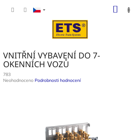
Přejít
NÁKUP
na
obsah
KOŠÍK
VNITŘNÍ VYBAVENÍ DO 7-
OKENNÍCH VOZŮ
783
Průměrné
Neohodnoceno
Podrobnosti hodnocení
hodnocení
produktu
je
0,0
z
5
hvězdiček.