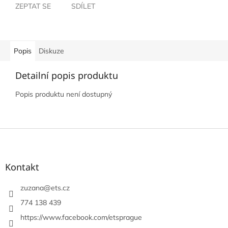
ZEPTAT SE
SDÍLET
Popis
Diskuze
Detailní popis produktu
Popis produktu není dostupný
Z
á
p
a
Kontakt
t
í
zuzana
@
ets.cz
774 138 439
https://www.facebook.com/etsprague