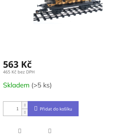
563 Kč
465 Kč bez DPH
Měrná
Skladem
(>5 ks)
cena:
Přidat do košíku