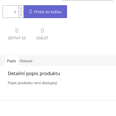
Přidat do košíku
ZEPTAT SE
SDÍLET
Popis
Diskuze
Detailní popis produktu
Popis produktu není dostupný
Z
á
p