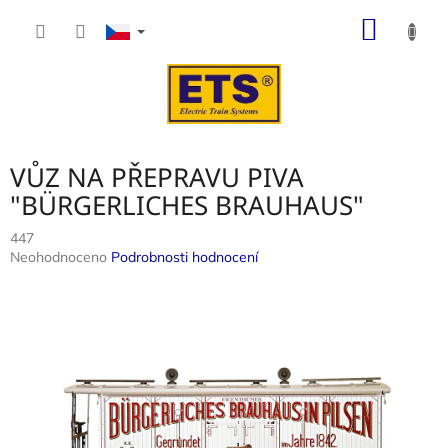
Přejít
NÁKUP
na
obsah
KOŠÍK
VŮZ NA PŘEPRAVU PIVA
"BÜRGERLICHES BRAUHAUS"
447
Průměrné
Neohodnoceno
Podrobnosti hodnocení
hodnocení
produktu
je
0,0
z
5
hvězdiček.