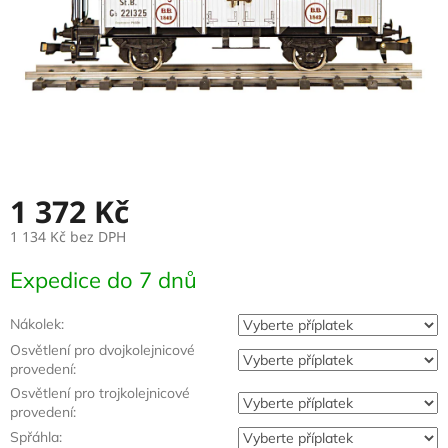
1 372 Kč
1 134 Kč
bez DPH
Měrná
Expedice do 7 dnů
cena:
Nákolek:
Osvětlení pro dvojkolejnicové
provedení:
Osvětlení pro trojkolejnicové
provedení:
Spřáhla: