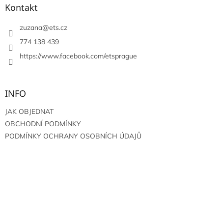
a
Kontakt
t
í
zuzana
@
ets.cz
774 138 439
https://www.facebook.com/etsprague
INFO
JAK OBJEDNAT
OBCHODNÍ PODMÍNKY
PODMÍNKY OCHRANY OSOBNÍCH ÚDAJŮ