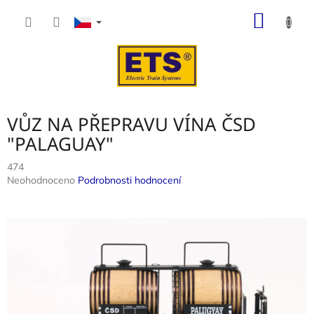
Přejít
NÁKUP
na
obsah
KOŠÍK
VŮZ NA PŘEPRAVU VÍNA ČSD
"PALAGUAY"
474
Průměrné
Neohodnoceno
Podrobnosti hodnocení
hodnocení
produktu
je
0,0
z
5
hvězdiček.