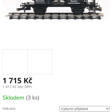
1 715 Kč
1 417 Kč
bez DPH
Měrná
Skladem
(3 ks)
cena:
Nákolek: