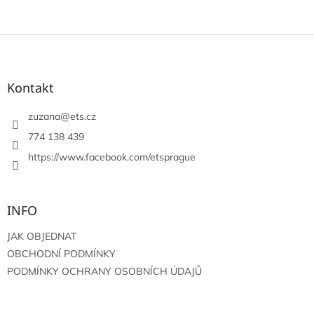
Z
á
p
a
Kontakt
t
í
zuzana
@
ets.cz
774 138 439
https://www.facebook.com/etsprague
INFO
JAK OBJEDNAT
OBCHODNÍ PODMÍNKY
PODMÍNKY OCHRANY OSOBNÍCH ÚDAJŮ