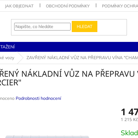
JAK OBJEDNAT
OBCHODNÍ PODMÍNKY
PODMÍNKY OCHRA
HLEDAT
STAŽENÍ
ké vozy
ZAVŘENÝ NÁKLADNÍ VŮZ NA PŘEPRAVU VÍNA "CHA
ŘENÝ NÁKLADNÍ VŮZ NA PŘEPRAVU
CIER"
né
noceno
Podrobnosti hodnocení
ení
1 4
u
1 215 Kč
Měrná
Skla
cena: