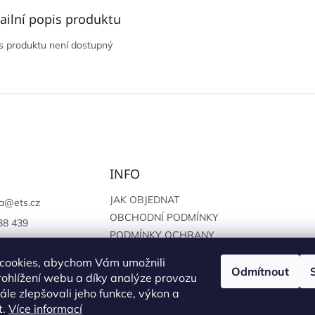
ailní popis produktu
s produktu není dostupný
INFO
JAK OBJEDNAT
a
@
ets.cz
OBCHODNÍ PODMÍNKY
38 439
PODMÍNKY OCHRANY
://www.facebook.c
OSOBNÍCH ÚDAJŮ
sprague
cookies, abychom Vám umožnili
Odmítnout
ohlížení webu a díky analýze provozu
le zlepšovali jeho funkce, výkon a
t.
Více informací