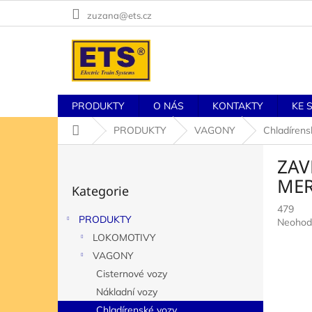
Přejít
zuzana@ets.cz
na
obsah
PRODUKTY
O NÁS
KONTAKTY
KE 
Domů
PRODUKTY
VAGONY
Chladírens
P
ZAV
o
Přeskočit
s
MER
Kategorie
kategorie
t
479
r
PRODUKTY
Průměr
Neohod
a
hodnoc
LOKOMOTIVY
n
produkt
n
VAGONY
je
í
Cisternové vozy
0,0
p
z
Nákladní vozy
5
a
Chladírenské vozy