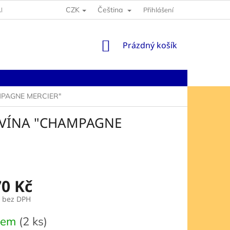
CZK
Čeština
NY OSOBNÍCH ÚDAJŮ
Přihlášení
NÁKUPNÍ
Prázdný košík
KOŠÍK
MPAGNE MERCIER"
 VÍNA "CHAMPAGNE
70 Kč
bez DPH
dem
(2 ks)