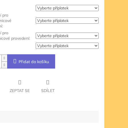
í pro
jnicové
í:
í pro
nicové provedení:
Přidat do košíku
ZEPTAT SE
SDÍLET