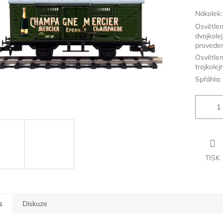
ek.
Nákolek:
Osvětlen
dvojkole
proveden
Osvětlen
trojkolej
Spřáhla:
TISK
s
Diskuze