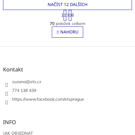
NAČÍST 12 DALŠÍCH
S
1
3
6
t
O
r
70
položek celkem
v
á
l
NAHORU
n
á
k
o
d
v
Z
a
á
c
á
n
í
p
í
p
a
Kontakt
r
t
v
í
zuzana
@
ets.cz
k
y
774 138 439
v
https://www.facebook.com/etsprague
ý
p
i
s
INFO
u
JAK OBJEDNAT