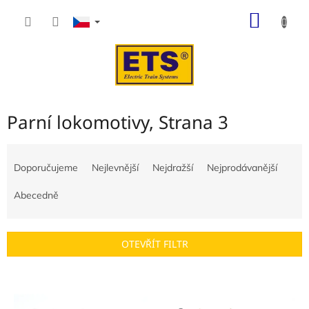
Přejít
NÁKUP
na
obsah
KOŠÍK
Parní lokomotivy
, Strana 3
Ř
a
Doporučujeme
Nejlevnější
Nejdražší
Nejprodávanější
z
e
Abecedně
n
í
p
OTEVŘÍT FILTR
r
o
V
d
ý
u
p