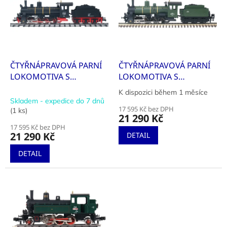
k
i
t
s
ů
p
r
o
d
ČTYŘNÁPRAVOVÁ PARNÍ
ČTYŘNÁPRAVOVÁ PARNÍ
u
LOKOMOTIVA S
LOKOMOTIVA S
k
TENDREM ŘADY 55,
TENDREM ŘADY 040B,
K dispozici během 1 měsíce
Průměrné
t
DEUTSCHE REICHSBAHN
SNCF S ČÍSLEM 731
Skladem - expedice do 7 dnů
hodnocení
ů
17 595 Kč bez DPH
(1 ks)
produktu
21 290 Kč
je
17 595 Kč bez DPH
5,0
21 290 Kč
DETAIL
z
5
DETAIL
hvězdiček.