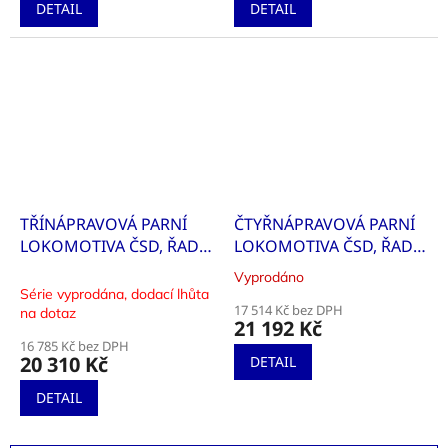
DETAIL
DETAIL
TŘÍNÁPRAVOVÁ PARNÍ
ČTYŘNÁPRAVOVÁ PARNÍ
LOKOMOTIVA ČSD, ŘADY
LOKOMOTIVA ČSD, ŘADY
365.4
86
Vyprodáno
Průměrné
Série vyprodána, dodací lhůta
hodnocení
17 514 Kč bez DPH
na dotaz
produktu
21 192 Kč
je
16 785 Kč bez DPH
4,0
20 310 Kč
DETAIL
z
5
DETAIL
hvězdiček.