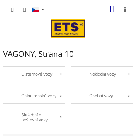
Přejít
NÁKUP
na
obsah
KOŠÍK
VAGONY
, Strana 10
Cisternové vozy
Nákladní vozy
Chladírenské vozy
Osobní vozy
Služební a
poštovní vozy