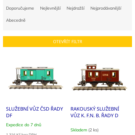
Ř
a
Doporučujeme
Nejlevnější
Nejdražší
Nejprodávanější
z
e
Abecedně
n
í
p
OTEVŘÍT FILTR
r
o
V
d
ý
u
p
k
i
t
s
ů
p
r
o
d
SLUŽEBNÍ VŮZ ČSD ŘADY
RAKOUSKÝ SLUŽEBNÍ
u
DF
VŮZ K. F.N. B. ŘADY D
k
Expedice do 7 dnů
Průměrné
t
Skladem
(2 ks)
hodnocení
1 316 Kč bez DPH