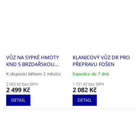
VŮZ NA SYPKÉ HMOTY
KLANICOVÝ VŮZ DR PRO
KND S BRZDAŘSKOU
PŘEPRAVU FOŠEN
BUDKOU
K dispozici během 1 měsíce
Expedice do 7 dnů
Průměrné
Průměrné
hodnocení
hodnocení
2 065 Kč bez DPH
1 721 Kč bez DPH
produktu
produktu
2 499 Kč
2 082 Kč
je
je
5,0
5,0
DETAIL
DETAIL
z
z
5
5
hvězdiček.
hvězdiček.