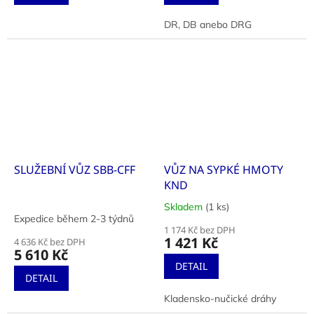
DR, DB anebo DRG
SLUŽEBNÍ VŮZ SBB-CFF
VŮZ NA SYPKÉ HMOTY
KND
Skladem
(1 ks)
Průměrné
Expedice během 2-3 týdnů
hodnocení
1 174 Kč bez DPH
produktu
1 421 Kč
4 636 Kč bez DPH
je
5 610 Kč
5,0
DETAIL
z
DETAIL
5
Kladensko-nučické dráhy
hvězdiček.