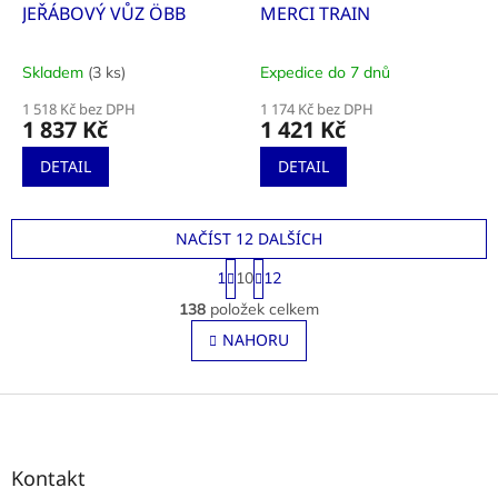
JEŘÁBOVÝ VŮZ ÖBB
MERCI TRAIN
Skladem
(3 ks)
Expedice do 7 dnů
Průměrné
Průměrné
hodnocení
hodnocení
1 518 Kč bez DPH
1 174 Kč bez DPH
produktu
produktu
1 837 Kč
1 421 Kč
je
je
5,0
5,0
DETAIL
DETAIL
z
z
5
5
hvězdiček.
hvězdiček.
NAČÍST 12 DALŠÍCH
S
1
10
12
t
O
r
138
položek celkem
v
á
l
NAHORU
n
á
k
o
d
v
Z
a
á
c
á
n
í
p
í
p
a
Kontakt
r