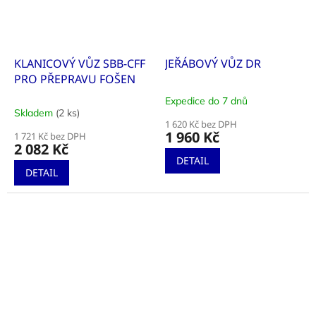
KLANICOVÝ VŮZ SBB-CFF
JEŘÁBOVÝ VŮZ DR
PRO PŘEPRAVU FOŠEN
Expedice do 7 dnů
Průměrné
Skladem
(2 ks)
hodnocení
1 620 Kč bez DPH
produktu
1 960 Kč
1 721 Kč bez DPH
je
2 082 Kč
5,0
DETAIL
z
DETAIL
5
hvězdiček.