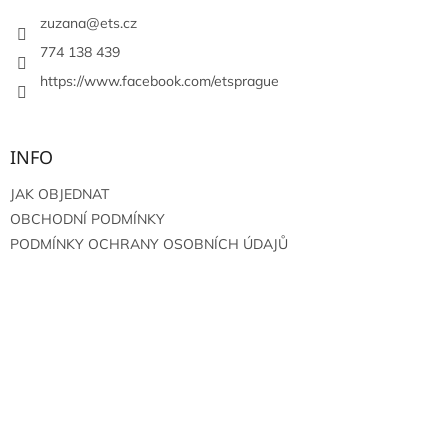
t
v
í
zuzana
@
ets.cz
k
y
774 138 439
v
https://www.facebook.com/etsprague
ý
p
i
s
INFO
u
JAK OBJEDNAT
OBCHODNÍ PODMÍNKY
PODMÍNKY OCHRANY OSOBNÍCH ÚDAJŮ