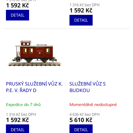
ů
produktu
1 592 Kč
1 316 Kč bez DPH
je
1 592 Kč
5,0
DETAIL
z
DETAIL
5
hvězdiček.
PRUSKÝ SLUŽEBNÍ VŮZ K.
SLUŽEBNÍ VŮZ S
P.E. V. ŘADY D
BUDKOU
Expedice do 7 dnů
Momentálně nedostupné
1 316 Kč bez DPH
4 636 Kč bez DPH
1 592 Kč
5 610 Kč
DETAIL
DETAIL