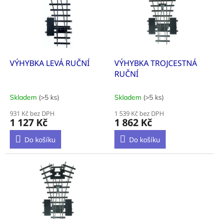
k
i
t
s
ů
p
r
o
d
VÝHYBKA LEVÁ RUČNÍ
VÝHYBKA TROJCESTNÁ
u
RUČNÍ
k
t
Skladem
(>5 ks)
Skladem
(>5 ks)
ů
931 Kč bez DPH
1 539 Kč bez DPH
1 127 Kč
1 862 Kč
Do košíku
Do košíku