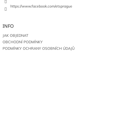
v
https://www.facebook.com/etsprague
ý
p
i
s
INFO
u
JAK OBJEDNAT
OBCHODNÍ PODMÍNKY
PODMÍNKY OCHRANY OSOBNÍCH ÚDAJŮ