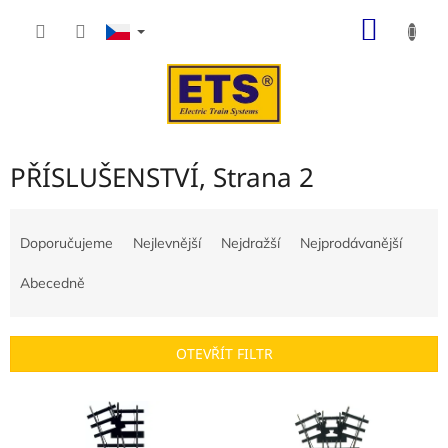
Přejít
NÁKUP
na
obsah
KOŠÍK
PŘÍSLUŠENSTVÍ
, Strana 2
Ř
a
Doporučujeme
Nejlevnější
Nejdražší
Nejprodávanější
z
e
Abecedně
n
í
p
OTEVŘÍT FILTR
r
o
V
d
ý
u
p