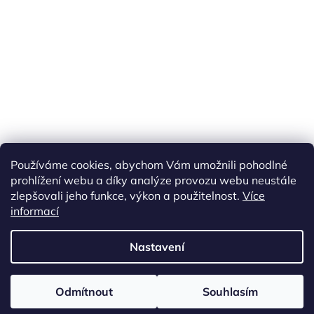
Používáme cookies, abychom Vám umožnili pohodlné
prohlížení webu a díky analýze provozu webu neustále
zlepšovali jeho funkce, výkon a použitelnost.
Více
informací
Vytvořil Shoptet
Nastavení
Copyright 2026
ETS Trains
. Všechna práva vyhrazena.
Upravit
Odmítnout
Souhlasím
nastavení cookies