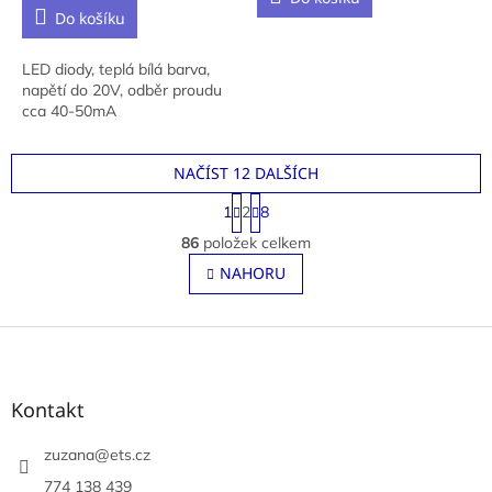
Do košíku
LED diody, teplá bílá barva,
napětí do 20V, odběr proudu
cca 40-50mA
NAČÍST 12 DALŠÍCH
S
1
2
8
t
O
r
86
položek celkem
v
á
l
NAHORU
n
á
k
o
d
v
Z
a
á
c
á
n
í
p
í
p
a
Kontakt
r
t
v
í
zuzana
@
ets.cz
k
y
774 138 439