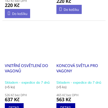
220 Kč
182 Kč bez DPH
je
220 Kč
5,0
Do košíku
z
Do košíku
5
hvězdiček.
VNITŘNÍ OSVĚTLENÍ DO
KONCOVÁ SVĚTLA PRO
VAGONŮ
VAGONY
Skladem - expedice do 7 dnů
Skladem - expedice do 7 dnů
(>5 ks)
(>5 ks)
526 Kč bez DPH
465 Kč bez DPH
637 Kč
563 Kč
DETAIL
DETAIL