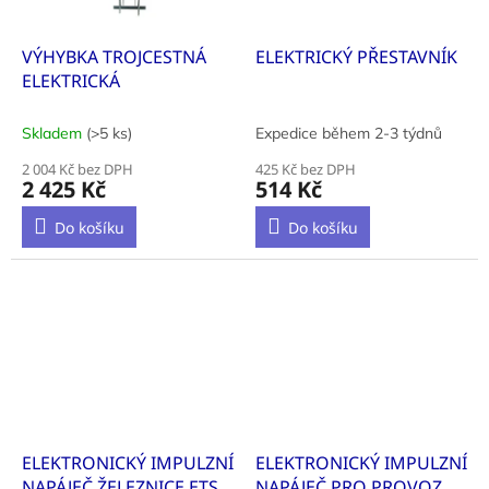
VÝHYBKA TROJCESTNÁ
ELEKTRICKÝ PŘESTAVNÍK
ELEKTRICKÁ
Skladem
(>5 ks)
Expedice během 2-3 týdnů
2 004 Kč bez DPH
425 Kč bez DPH
2 425 Kč
514 Kč
Do košíku
Do košíku
ELEKTRONICKÝ IMPULZNÍ
ELEKTRONICKÝ IMPULZNÍ
NAPÁJEČ ŽELEZNICE ETS
NAPÁJEČ PRO PROVOZ