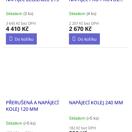
MODELOVÉ ŽELEZNICE
Skladem
(3 ks)
Skladem
(4 ks)
3 645 Kč bez DPH
2 207 Kč bez DPH
4 410 Kč
2 670 Kč
Do košíku
Do košíku
PŘERUŠENÁ A NAPÁJECÍ
NAPÁJECÍ KOLEJ 240 MM
KOLEJ 120 MM
Skladem
(>5 ks)
Průměrné
Skladem
(>5 ks)
hodnocení
182 Kč bez DPH
produktu